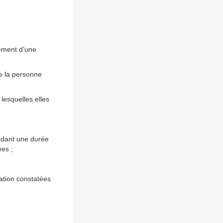
rement d’une
de la personne
 lesquelles elles
ndant une durée
ées ;
ation constatées