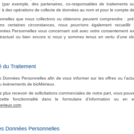
 (par exemple, des partenaires, co-responsables de traitements ou 
er à des opérations de collecte de données au nom et pour le compte d
nnelles que nous collectons ou obtenons peuvent comprendre : pr
ns certaines circonstances, nous pourrions également recueillir 
nnées Personnelles vous concernant soit avec votre consentement exp
ractuel ou bien encore si nous y sommes tenus en vertu d’une obl
té du Traitement
s Données Personnelles afin de vous informer sur les offres ou l’actu
ou évènements de bioMérieux.
z plus recevoir de sollicitations commerciales de notre part, vous po
cette fonctionnalité dans le formulaire d’information ou en 
erieux.com
.
des Données Personnelles