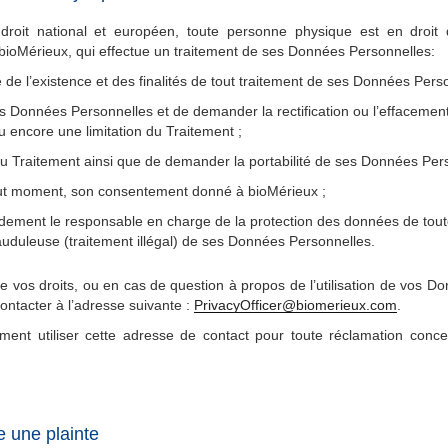
oit national et européen, toute personne physique est en droit d
bioMérieux, qui effectue un traitement de ses Données Personnelles:
 de l’existence et des finalités de tout traitement de ses Données Perso
s Données Personnelles et de demander la rectification ou l’effaceme
 encore une limitation du Traitement ;
u Traitement ainsi que de demander la portabilité de ses Données Pers
tout moment, son consentement donné à bioMérieux ;
idement le responsable en charge de la protection des données de tout
auduleuse (traitement illégal) de ses Données Personnelles.
 de vos droits, ou en cas de question à propos de l’utilisation de vos D
ntacter à l’adresse suivante :
PrivacyOfficer@biomerieux.com
.
ent utiliser cette adresse de contact pour toute réclamation conce
re une plainte