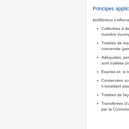
Principes appli
bioMérieux s’efforc
Collectées à de
manière incompa
Traitées de man
concernée (per
Adéquates, pert
sont traitées (
Exactes et, si 
Conservées sou
n’excédant pas 
Traitées de faç
Transférées d’
par la Commiss