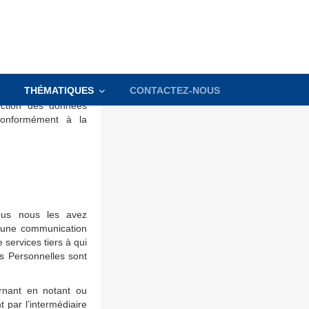
les.
ersonnelles au sein
ersonnelles dans le
engageons à protéger
THÉMATIQUES
CONTACTEZ-NOUS
A cet égard, afin de
ection des données
conformément à la
ous nous les avez
d’une communication
 services tiers à qui
s Personnelles sont
rnant en notant ou
 par l’intermédiaire