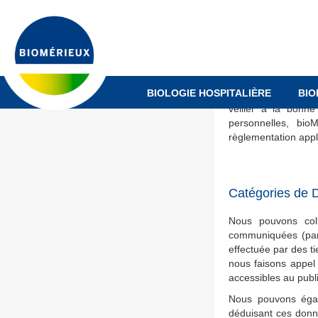
Aller
collecte, la protect
au
Cette Charte compo
contenu
du groupe bioMérieu
principal
Nous avons mis en 
respect d’une polit
BIOLOGIE HOSPITALIÈRE
BIO
votre vie privée et
veiller à la bonn
personnelles, bi
règlementation appl
Catégories de 
Nous pouvons col
communiquées (par 
effectuée par des ti
nous faisons appel
accessibles au publi
Nous pouvons égal
déduisant ces donné