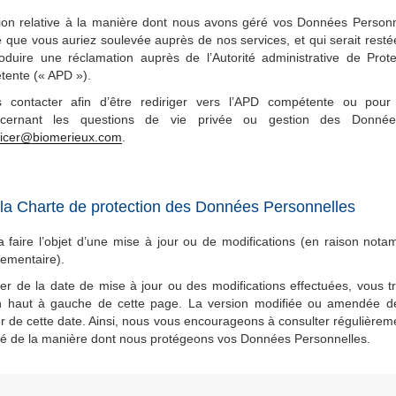
ction relative à la manière dont nous avons géré vos Données Personn
 que vous auriez soulevée auprès de nos services, et qui serait resté
troduire une réclamation auprès de l’Autorité administrative de Pro
tente (« APD »).
contacter afin d’être rediriger vers l’APD compétente ou pour
ncernant les questions de vie privée ou gestion des Donnée
ficer@biomerieux.com
.
 la Charte de protection des Données Personnelles
 faire l’objet d’une mise à jour ou de modifications (en raison nota
glementaire).
er de la date de mise à jour ou des modifications effectuées, vous t
n haut à gauche de cette page. La version modifiée ou amendée de
r de cette date. Ainsi, nous vous encourageons à consulter régulièreme
rmé de la manière dont nous protégeons vos Données Personnelles.