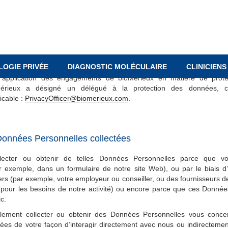
ion et la conservation (« le(s) Traitement(s ») de vos Données Personnel
rte également des informations à propos du partage de vos données p
x et à des tiers (tels que nos prestataires de services, par exemple).
place cette Charte afin que vous puissiez communiquer vos Données P
ique stricte de confidentialité et de sécurité par laquelle nous nous 
LOGIE PRIVÉE
DIAGNOSTIC MOLÉCULAIRE
CLINICIENS
 à gérer vos Données Personnelles de manière loyale et transparente. 
e application des engagements de bioMérieux en matière de prot
oMérieux a désigné un délégué à la protection des données, 
icable :
PrivacyOfficer@biomerieux.com
.
Données Personnelles collectées
lecter ou obtenir de telles Données Personnelles parce que v
exemple, dans un formulaire de notre site Web), ou par le biais 
ers (par exemple, votre employeur ou conseiller, ou des fournisseurs de
 pour les besoins de notre activité) ou encore parce que ces Donnée
c.
ement collecter ou obtenir des Données Personnelles vous conce
es de votre façon d’interagir directement avec nous ou indirectement