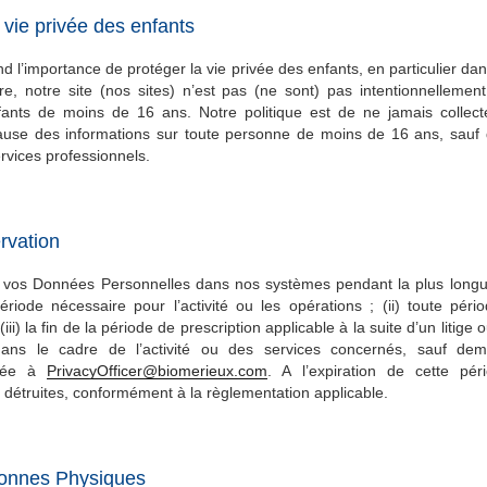
 vie privée des enfants
 l’importance de protéger la vie privée des enfants, en particulier d
re, notre site (nos sites) n’est pas (ne sont) pas intentionnelleme
fants de moins de 16 ans. Notre politique est de ne jamais collec
use des informations sur toute personne de moins de 16 ans, sauf 
rvices professionnels.
rvation
vos Données Personnelles dans nos systèmes pendant la plus longu
période nécessaire pour l’activité ou les opérations ; (ii) toute pér
(iii) la fin de la période de prescription applicable à la suite d’un litig
 dans le cadre de l’activité ou des services concernés, sauf de
oyée à
PrivacyOfficer@biomerieux.com
. A l’expiration de cette pé
 détruites, conformément à la règlementation applicable.
sonnes Physiques