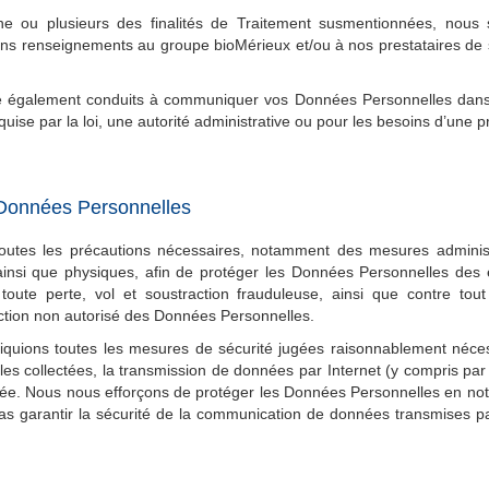
ne ou plusieurs des finalités de Traitement susmentionnées, no
ns renseignements au groupe bioMérieux et/ou à nos prestataires de 
e également conduits à communiquer vos Données Personnelles dans 
equise par la loi, une autorité administrative ou pour les besoins d’une p
 Données Personnelles
outes les précautions nécessaires, notamment des mesures administ
ainsi que physiques, afin de protéger les Données Personnelles des 
toute perte, vol et soustraction frauduleuse, ainsi que contre tout
uction non autorisé des Données Personnelles.
iquions toutes les mesures de sécurité jugées raisonnablement néces
s collectées, la transmission de données par Internet (y compris par 
sée. Nous nous efforçons de protéger les Données Personnelles en not
s garantir la sécurité de la communication de données transmises p