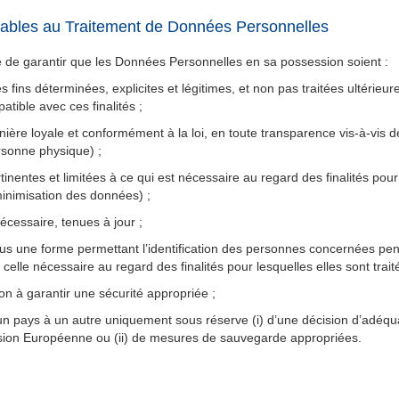
cables au Traitement de Données Personnelles
e de garantir que les Données Personnelles en sa possession soient :
s fins déterminées, explicites et légitimes, et non pas traitées ultérieu
tible avec ces finalités ;
ière loyale et conformément à la loi, en toute transparence vis-à-vis 
sonne physique) ;
inentes et limitées à ce qui est nécessaire au regard des finalités pour
minimisation des données) ;
nécessaire, tenues à jour ;
s une forme permettant l’identification des personnes concernées pe
celle nécessaire au regard des finalités pour lesquelles elles sont trait
on à garantir une sécurité appropriée ;
un pays à un autre uniquement sous réserve (i) d’une décision d’adéqu
ion Européenne ou (ii) de mesures de sauvegarde appropriées.