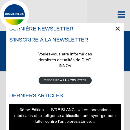
Aller
au
CONFIDENTIALITÉ
contenu
MENTIONS LÉGALES
principal
✕
DERNIÈRE NEWSLETTER
COOKIES
S'INSCRIRE À LA NEWSLETTER
@ 2026 bioMérieux SA
biomerieux.com
Voulez-vous être informé des
dernières actualités de DIAG
INNOV
S'INSCRIRE À LA NEWSLETTER
DERNIERS ARTICLES
6ème Edition – LIVRE BLANC : « Les Innovations
médicales et l’intelligence artificielle : une synergie pour
lutter contre l’antibiorésistance. »