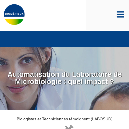
Aller
au
contenu
principal
Automatisation du Laboratoire de
Microbiologie : quel impact ?
Biologistes et Techniciennes témoignent (LABOSUD)