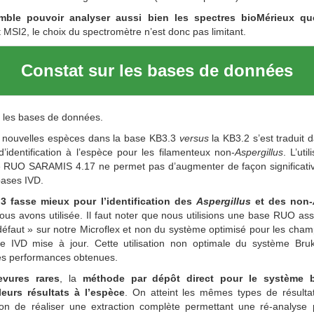
ble pouvoir analyser aussi bien les spectres bioMérieux qu
nt MSI2, le choix du spectromètre n’est donc pas limitant.
Constat sur les bases de données
t les bases de données.
e nouvelles espèces dans la base KB3.3
versus
la KB3.2 s’est traduit 
 d’identification à l’espèce pour les filamenteux non-
Aspergillus
. L’ut
se RUO SARAMIS 4.17 ne permet pas d’augmenter de façon significati
bases IVD.
3 fasse mieux pour l’identification des
Aspergillus
et des non-
us avons utilisée. Il faut noter que nous utilisions une base RUO as
 défaut » sur notre Microflex et non du système optimisé pour les cha
e IVD mise à jour. Cette utilisation non optimale du système Bru
 les performances obtenues.
evures rares
, la
méthode par dépôt direct pour le système 
leurs résultats à l’espèce
. On atteint les mêmes types de résultat
tion de réaliser une extraction complète permettant une ré-analyse 