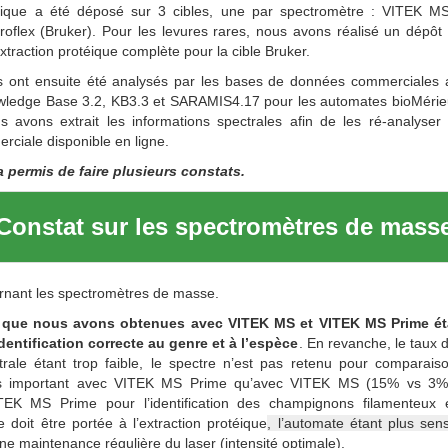
éique a été déposé sur 3 cibles, une par spectromètre : VITEK 
roflex (Bruker). Pour les levures rares, nous avons réalisé un dépôt d
xtraction protéique complète pour la cible Bruker.
s ont ensuite été analysés par les bases de données commerciales
wledge Base 3.2, KB3.3 et SARAMIS4.17 pour les automates bioMérie
us avons extrait les informations spectrales afin de les ré-analyse
ciale disponible en ligne.
 permis de faire plusieurs constats.
Constat sur les spectromètres de mass
ernant les spectromètres de masse.
que nous avons obtenues avec VITEK MS et VITEK MS Prime étai
dentification correcte au genre et à l’espèce
. En revanche, le taux
ectrale étant trop faible, le spectre n’est pas retenu pour comparai
us important avec VITEK MS Prime qu’avec VITEK MS (15% vs 3%). 
TEK MS Prime pour l’identification des champignons filamenteux 
re doit être portée à l’extraction protéique
, l’automate étant plus sens
ne maintenance régulière du laser (intensité optimale).