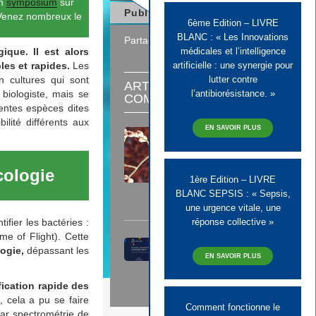
un
symposium
sur
Publié le 29 avril 2024
 Venez nombreux le
6ème Edition – LIVRE
BLANC : « Les Innovations
Partager
ique. Il est alors
médicales et l’intelligence
les et rapides.
Les
artificielle : une synergie pour
 cultures qui sont
lutter contre
ARTICLES
 biologiste, mais se
l’antibiorésistance. »
COMPLÉMENTAIRES
érentes espèce
s
dites
lité différents aux
EN SAVOIR PLUS
Vers des améliorations du
diagnostic et du traitement des
infections fongiques invasives
ologie
1ère Edition – LIVRE
BLANC SEPSIS : « Sepsis,
Lire
une urgence vitale, une
réponse collective »
fier les bactéries :
me of Flight). Cette
Site de Microbiologie :
ogie,
dépassant les
découvrez Dr Microbe !
EN SAVOIR PLUS
Lire
ication rapide des
 cela a pu se faire
Comment fonctionne le
par spectrométrie de