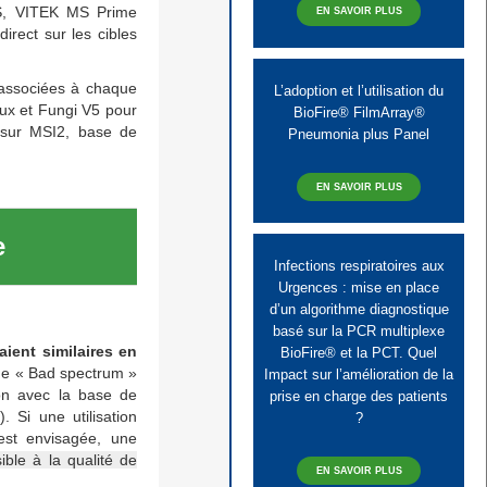
MS, VITEK MS Prime
EN SAVOIR PLUS
irect sur les cibles
 associées à chaque
L’adoption et l’utilisation du
ux et Fungi V5 pour
BioFire® FilmArray®
r sur MSI2, base de
Pneumonia plus Panel
EN SAVOIR PLUS
e
Infections respiratoires aux
Urgences : mise en place
d’un algorithme diagnostique
basé sur la PCR multiplexe
ent similaires en
BioFire® et la PCT. Quel
 de « Bad spectrum »
Impact sur l’amélioration de la
son avec la base de
prise en charge des patients
Si une utilisation
?
est envisagée, une
ible à la qualité de
EN SAVOIR PLUS