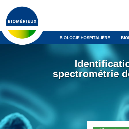
Aller
au
contenu
principal
BIOLOGIE HOSPITALIÈRE
BIO
Identificat
spectrométrie 