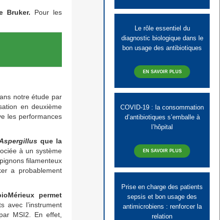
e Bruker.
Pour les
Le rôle essentiel du
diagnostic biologique dans le
bon usage des antibiotiques
EN SAVOIR PLUS
dans notre étude par
ilisation en deuxième
COVID-19 : la consommation
ve les performances
d’antibiotiques s’emballe à
l’hôpital
Aspergillus
que la
sociée à un système
EN SAVOIR PLUS
mpignons filamenteux
ker a probablement
Prise en charge des patients
bioMérieux permet
sepsis et bon usage des
s avec l’instrument
antimicrobiens : renforcer la
par MSI2. En effet,
relation