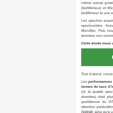
même extrait prot
(bioMérieux) et Mic
bioMérieux et une e
Les spectres acqui
spectromètre : Kno
Microflex. Puis no
données non-commer
Cette étude nous a
Tout d’abord, conc
Les
performances 
termes de taux d’i
(id. la qualité sp
données) était pl
quotidienne du VI
attention particuliè
l’extrait,
ainsi qu’à u