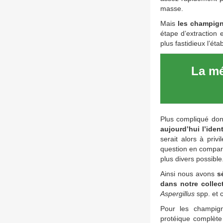
masse.
Mais
les champign
étape d’extraction 
plus fastidieux l’é
La mé
Plus compliqué don
aujourd’hui l’ide
serait alors à priv
question en compar
plus divers possible
Ainsi nous avons
s
dans notre colle
Aspergillus
spp. et 
Pour les champign
protéique complèt