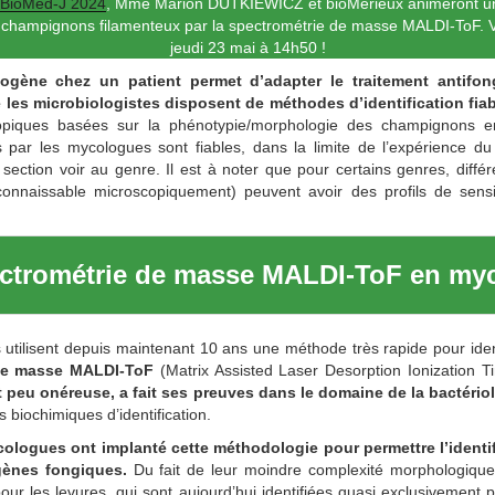
BioMed-J 2024
, Mme Marion DUTKIEWICZ et bioMérieux animeront 
des champignons filamenteux par la spectrométrie de masse MALDI-ToF.
jeudi 23 mai à 14h50 !
hogène chez un patient permet d’adapter le traitement antifong
les microbiologistes disposent de méthodes d’identification fiab
piques basées sur la phénotypie/morphologie des champignons en
es par les mycologues sont fiables, dans la limite de l’expérience du
la section voir au genre. Il est à noter que pour certains genres, diff
connaissable microscopiquement) peuvent avoir des profils de sensibi
ctrométrie de masse MALDI-ToF
en myc
s utilisent depuis maintenant 10 ans une méthode très rapide pour identi
de masse MALDI-ToF
(Matrix Assisted Laser Desorption Ionization Ti
 peu onéreuse, a fait ses preuves dans le domaine de la bactériol
biochimiques d’identification.
ologues ont implanté cette méthodologie pour permettre l’identif
gènes fongiques.
Du fait de leur moindre complexité morphologique,
ur les levures, qui sont aujourd’hui identifiées quasi exclusivement 