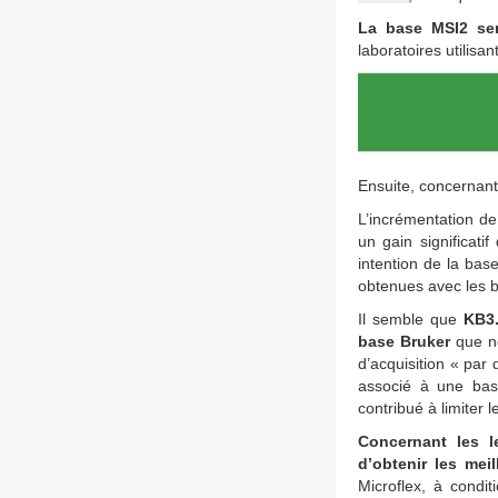
La base MSI2 sem
laboratoires utilisa
Ensuite, concernan
L’incrémentation d
un gain significatif
intention de la ba
obtenues avec les 
Il semble que
KB3.
base Bruker
que no
d’acquisition « par
associé à une bas
contribué à limiter
Concernant les l
d’obtenir les meil
Microflex, à condi