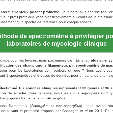
ons filamenteux posent problème
; leur paroi plus épaisse requie
et leur profil protéique varie significativement au cours de la croissan
tablissement d’un spectre de référence pour chaque espèce .
thode de spectrométrie à privilégier po
laboratoires de mycologie clinique
c que pour les levures, mais pas impossible ! En effet,
plusieurs s
ntification des champignons filamenteux par spectrométrie de mas
ilégier pour les laboratoires de mycologie clinique ? Nous avons vo
ant 3 spectromètres et 5 bases de données pour un panel de champi
.
électionné 167 souches cliniques représentant 33 genres et 96 e
ction de souche
. Pour l’analyse, nous les avons regroupées en 3 ty
champignons filamenteux non-
Aspergillus
.
ons filamenteux (
Aspergillus
et non-
Aspergillus
), nous avons réal
e en suivant le protocole proposé par Cassagne
et al
en 2011. Pour