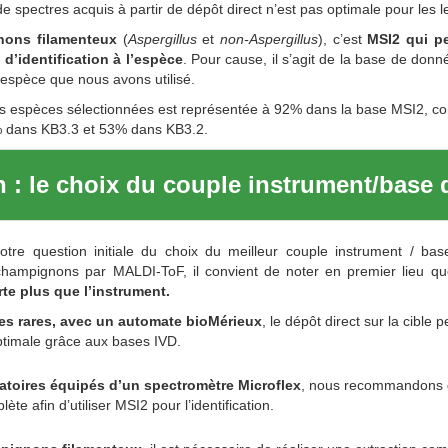
e spectres acquis à partir de dépôt direct n’est pas optimale pour les l
nons filamenteux
(
Aspergillus
et
non-Aspergillus
), c’est
MSI2 qui pe
 d’identification à l’espèce
. Pour cause, il s’agit de la base de donn
’espèce que nous avons utilisé.
nos espèces sélectionnées est représentée à 92% dans la base MSI2, c
 dans KB3.3 et 53% dans KB3.2.
 : le choix du couple instrument/base
tre question initiale du choix du meilleur couple instrument / b
es champignons par MALDI-ToF, il convient de noter en premier lieu q
te plus que l’instrument.
res rares, avec un automate bioMérieux
, le dépôt direct sur la cible
optimale grâce aux bases IVD.
ratoires équipés d’un spectromètre Microflex
, nous recommandons d
ète afin d’utiliser MSI2 pour l’identification.