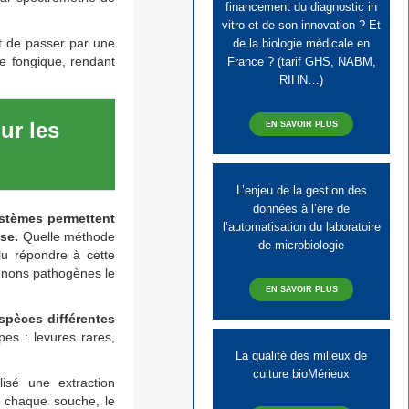
financement du diagnostic in
vitro et de son innovation ? Et
rt de passer par une
de la biologie médicale en
ce fongique, rendant
France ? (tarif GHS, NABM,
RIHN…)
ur les
EN SAVOIR PLUS
L’enjeu de la gestion des
données à l’ère de
ystèmes permettent
l’automatisation du laboratoire
se.
Quelle méthode
de microbiologie
ulu répondre à cette
gnons pathogènes le
EN SAVOIR PLUS
spèces différentes
pes : levures rares,
La qualité des milieux de
culture bioMérieux
isé une extraction
 chaque souche, le