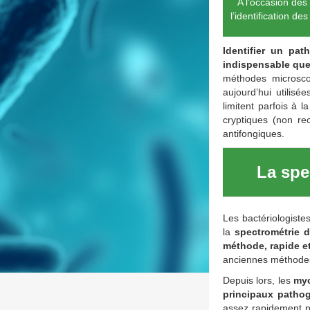
A l’occasion des
l’identification 
Identifier un pat
indispensable que 
méthodes microsco
aujourd’hui utilisé
limitent parfois à 
cryptiques (non re
antifongiques.
La spe
Les bactériologiste
la
spectrométrie 
méthode, rapide et
anciennes méthodes 
Depuis lors, les
myc
principaux patho
assez rapidement po