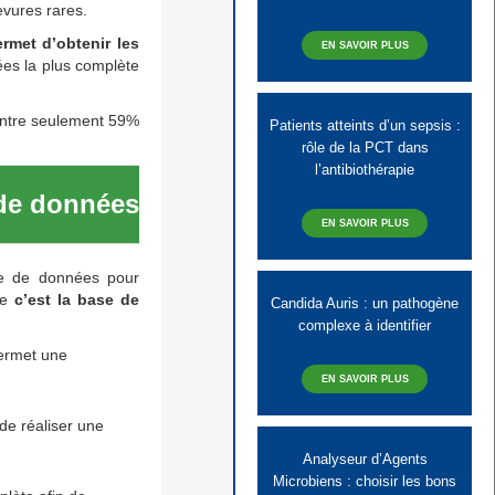
evures rares.
rmet d’obtenir les
EN SAVOIR PLUS
ées la plus complète
ontre seulement 59%
Patients atteints d’un sepsis :
rôle de la PCT dans
l’antibiothérapie
 de données
EN SAVOIR PLUS
ase de données pour
ue
c’est la base de
Candida Auris : un pathogène
complexe à identifier
 permet une
EN SAVOIR PLUS
e réaliser une
Analyseur d’Agents
Microbiens : choisir les bons