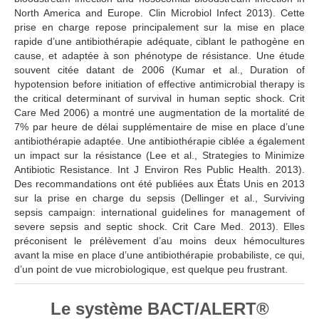
North America and Europe. Clin Microbiol Infect 2013). Cette
prise en charge repose principalement sur la mise en place
rapide d’une antibiothérapie adéquate, ciblant le pathogène en
cause, et adaptée à son phénotype de résistance. Une étude
souvent citée datant de 2006 (Kumar et al., Duration of
hypotension before initiation of effective antimicrobial therapy is
the critical determinant of survival in human septic shock. Crit
Care Med 2006) a montré une augmentation de la mortalité de
7% par heure de délai supplémentaire de mise en place d’une
antibiothérapie adaptée. Une antibiothérapie ciblée a également
un impact sur la résistance (Lee et al., Strategies to Minimize
Antibiotic Resistance. Int J Environ Res Public Health. 2013).
Des recommandations ont été publiées aux États Unis en 2013
sur la prise en charge du sepsis (Dellinger et al., Surviving
sepsis campaign: international guidelines for management of
severe sepsis and septic shock. Crit Care Med. 2013). Elles
préconisent le prélèvement d’au moins deux hémocultures
avant la mise en place d’une antibiothérapie probabiliste, ce qui,
d’un point de vue microbiologique, est quelque peu frustrant.
Le système BACT/ALERT®