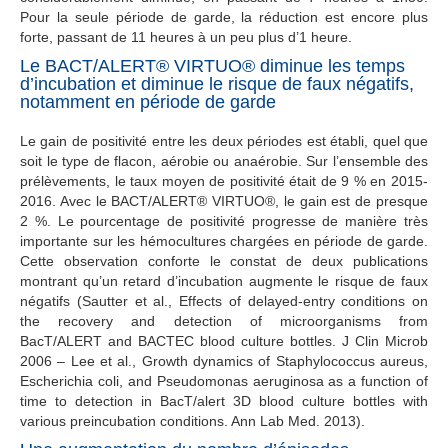
Pour la seule période de garde, la réduction est encore plus
forte, passant de 11 heures à un peu plus d’1 heure.
Le BACT/ALERT® VIRTUO® diminue les temps
d’incubation et diminue le risque de faux négatifs,
notamment en période de garde
Le gain de positivité entre les deux périodes est établi, quel que
soit le type de flacon, aérobie ou anaérobie. Sur l’ensemble des
prélèvements, le taux moyen de positivité était de 9 % en 2015-
2016. Avec le BACT/ALERT® VIRTUO®, le gain est de presque
2 %. Le pourcentage de positivité progresse de manière très
importante sur les hémocultures chargées en période de garde.
Cette observation conforte le constat de deux publications
montrant qu’un retard d’incubation augmente le risque de faux
négatifs (Sautter et al., Effects of delayed-entry conditions on
the recovery and detection of microorganisms from
BacT/ALERT and BACTEC blood culture bottles. J Clin Microb
2006 – Lee et al., Growth dynamics of Staphylococcus aureus,
Escherichia coli, and Pseudomonas aeruginosa as a function of
time to detection in BacT/alert 3D blood culture bottles with
various preincubation conditions. Ann Lab Med. 2013).