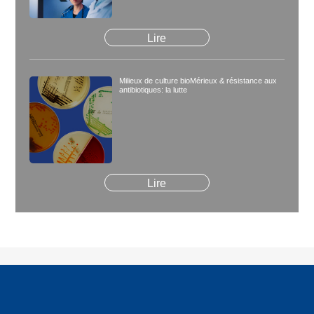
Lire
Milieux de culture bioMérieux & résistance aux
antibiotiques: la lutte
Lire