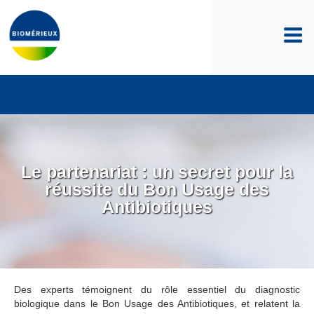
Aller
au
contenu
principal
Le partenariat : un secret pour la
réussite du Bon Usage des
Antibiotiques
Des experts témoignent du rôle essentiel du diagnostic
biologique dans le Bon Usage des Antibiotiques, et relatent la