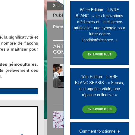
sepsis
6ème Edition – LIVRE
Publié le 03 mai 2021
BLANC : « Les Innovations
médicales et l’intelligence
Partager
artificielle : une synergie pour
lutter contre
 la significativité et
l’antibiorésistance. »
t nombre de flacons
ARTICLES
es à maîtriser pour
COMPLÉMENTAIRES
EN SAVOIR PLUS
 des hémocultures
,
Des solutions pour suivre
 le prélèvement des
l'ensemble des indicateurs de
qualité en hémoculture
l.
1ère Edition – LIVRE
BLANC SEPSIS : « Sepsis,
une urgence vitale, une
Lire
réponse collective »
EN SAVOIR PLUS
Changer de concept pour
accélérer les résultats
d'hémoculture
Comment fonctionne le
Lire