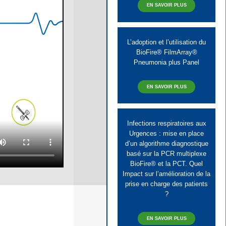
EN SAVOIR PLUS
L’adoption et l’utilisation du
BioFire® FilmArray®
Pneumonia plus Panel
EN SAVOIR PLUS
Infections respiratoires aux
Urgences : mise en place
d’un algorithme diagnostique
basé sur la PCR multiplexe
BioFire® et la PCT. Quel
Impact sur l’amélioration de la
prise en charge des patients
?
EN SAVOIR PLUS